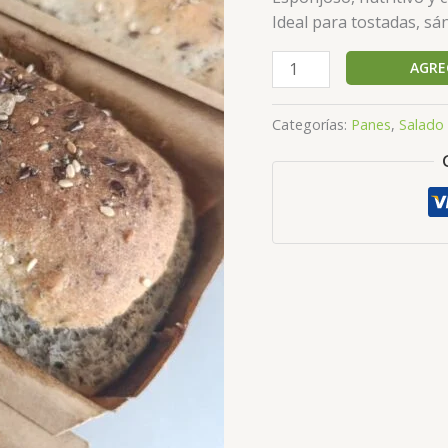
Ideal para tostadas, s
Pan
AGRE
de
Molde
Categorías:
Panes
,
Salado
Multisemillas
–
Sin
Gluten
cantidad