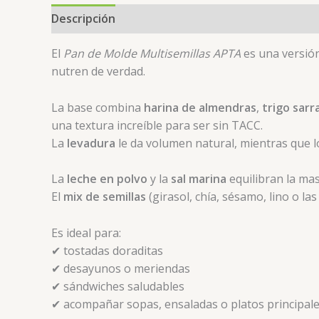
Descripción
Valoraciones (0)
El
Pan de Molde Multisemillas APTA
es una versión
nutren de verdad.
La base combina
harina de almendras
,
trigo sar
una textura increíble para ser sin TACC.
La
levadura
le da volumen natural, mientras que 
La
leche en polvo
y la
sal marina
equilibran la mas
El
mix de semillas
(girasol, chía, sésamo, lino o l
Es ideal para:
✔ tostadas doraditas
✔ desayunos o meriendas
✔ sándwiches saludables
✔ acompañar sopas, ensaladas o platos principal