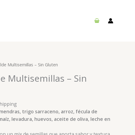
de Multisemillas – Sin Gluten
 Multisemillas – Sin
Shipping
mendras, trigo sarraceno, arroz, fécula de
aíz, levadura, huevos, aceite de oliva, leche en
con un mix de semillas que aporta sabor y textura.