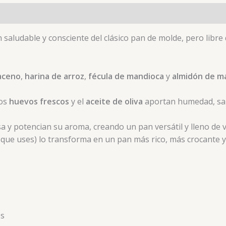
 saludable y consciente del clásico pan de molde, pero libr
raceno
,
harina de arroz
,
fécula de mandioca
y
almidón de m
los
huevos frescos
y el
aceite de oliva
aportan humedad, sabo
a y potencian su aroma, creando un pan versátil y lleno de v
as que uses) lo transforma en un pan más rico, más crocante y
es