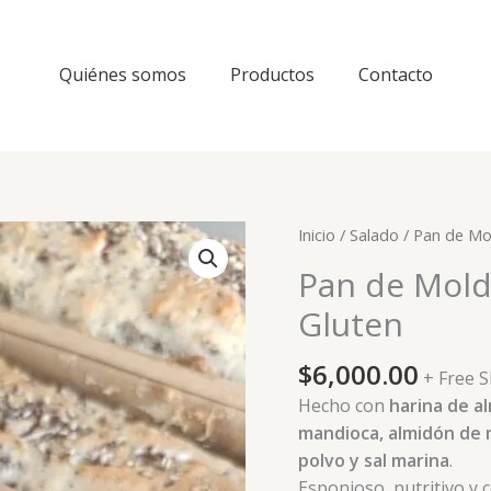
Quiénes somos
Productos
Contacto
Inicio
/
Salado
/ Pan de Mol
Pan de Molde
Gluten
$
6,000.00
+ Free 
Hecho con
harina de al
mandioca, almidón de m
polvo y sal marina
.
Esponjoso, nutritivo y 