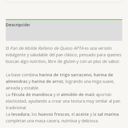
Gluten
cantidad
Descripción
Valoraciones (0)
El
Pan de Molde Relleno de Queso APTA
es una versión
indulgente y saludable del pan clásico, pensado para quienes
buscan algo nutritivo, libre de gluten y con un plus de sabor.
La base combina
harina de trigo sarraceno
,
harina de
almendras
y
harina de arroz
, logrando una miga suave,
aireada y estable.
La
fécula de mandioca
y el
almidón de maíz
aportan
elasticidad, ayudando a crear una textura muy similar al pan
tradicional.
La
levadura
, los
huevos frescos
, el
aceite
y la
sal marina
completan una masa casera, nutritiva y deliciosa.