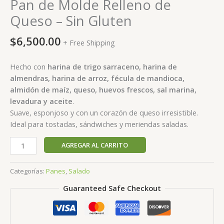
Pan de Molde Relleno de
Queso – Sin Gluten
$
6,500.00
+ Free Shipping
Hecho con
harina de trigo sarraceno, harina de
almendras, harina de arroz, fécula de mandioca,
almidón de maíz, queso, huevos frescos, sal marina,
levadura y aceite
.
Suave, esponjoso y con un corazón de queso irresistible.
Ideal para tostadas, sándwiches y meriendas saladas.
Pan
AGREGAR AL CARRITO
de
Molde
Categorías:
Panes
,
Salado
Relleno
Guaranteed Safe Checkout
de
Queso
–
Sin