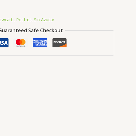
owcarb
,
Postres
,
Sin Azucar
Guaranteed Safe Checkout