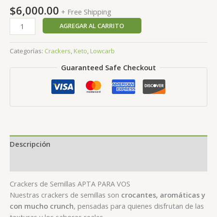
$
6,000.00
+ Free Shipping
Crackers
AGREGAR AL CARRITO
de
harina
Categorías:
Crackers
,
Keto
,
Lowcarb
de
Guaranteed Safe Checkout
coco
y
semillas
-
Keto
-
Sin
Descripción
lácteos
cantidad
Valoraciones (0)
Crackers de Semillas APTA PARA VOS
Nuestras crackers de semillas son
crocantes, aromáticas y
con mucho crunch
, pensadas para quienes disfrutan de las